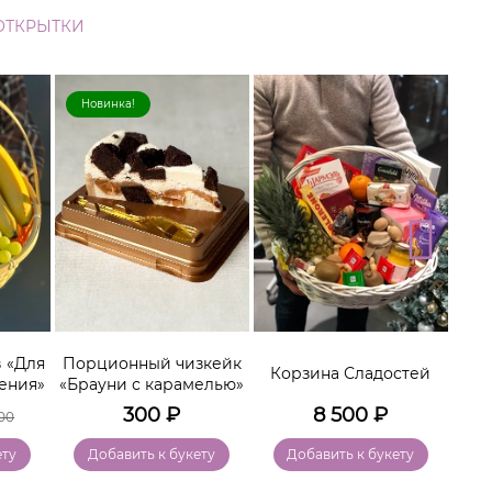
ОТКРЫТКИ
Новинка!
Хи
 «Для
Порционный чизкейк
Ко
Корзина Сладостей
ения»
«Брауни с карамелью»
300
₽
8 500
₽
00
ету
Добавить к букету
Добавить к букету