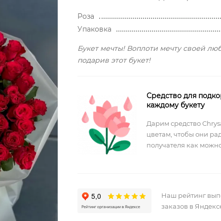
Роза
Упаковка
Букет мечты! Воплоти мечту своей лю
подарив этот букет!
Средство для подко
каждому букету
Дарим средство Chrysa
цветам, чтобы они ра
получателя как можно
Наш рейтинг вы
заказов в Яндекс