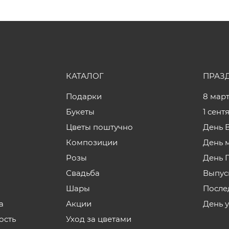
КАТАЛОГ
ПРАЗ
Подарки
8 мар
Букеты
1 сент
Цветы поштучно
День 
Композиции
День 
Розы
День 
Свадьба
Выпус
Шары
После
а
Акции
День 
ость
Уход за цветами