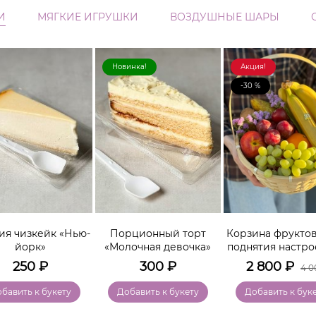
И
МЯГКИЕ ИГРУШКИ
ВОЗДУШНЫЕ ШАРЫ
Новинка!
Акция!
-30 %
ия чизкейк «Нью-
Порционный торт
Корзина фруктов
йорк»
«Молочная девочка»
поднятия настро
250
₽
300
₽
2 800
₽
4 0
бавить к букету
Добавить к букету
Добавить к бук