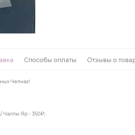
авка
Способы оплаты
Отзывы о това
ных Челнах!
 Чаллы Яр - 350₽;