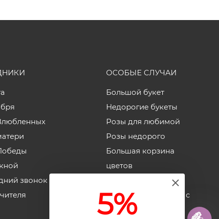
ДНИКИ
ОСОБЫЕ СЛУЧАИ
та
Большой букет
ября
Недорогие букеты
Влюбленных
Розы для любимой
матери
Розы недорого
Победы
Большая корзина
кной
цветов
дний звонок
Корзины роз
5%
учителя
Недорогие коробки с
цветами