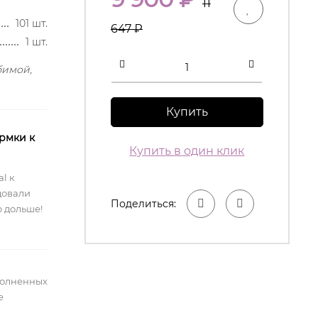
11
101 шт.
647
₽
1 шт.
бимой,
Купить
рмки к
Купить в один клик
l к
довали
Поделиться:
 дольше!
полненных
е