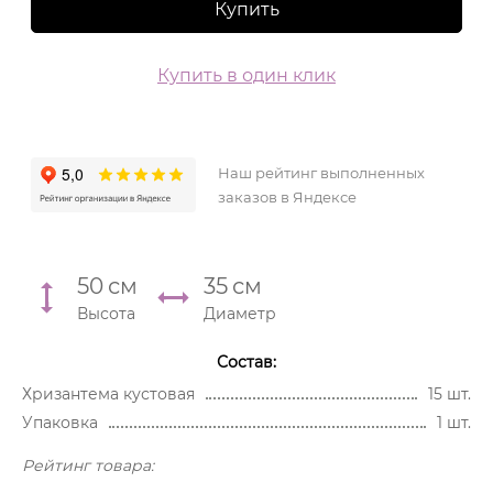
Купить
Купить в один клик
Наш рейтинг выполненных
заказов в Яндексе
50
см
35
см
Высота
Диаметр
Состав:
Хризантема кустовая
15 шт.
Упаковка
1 шт.
Рейтинг товара: