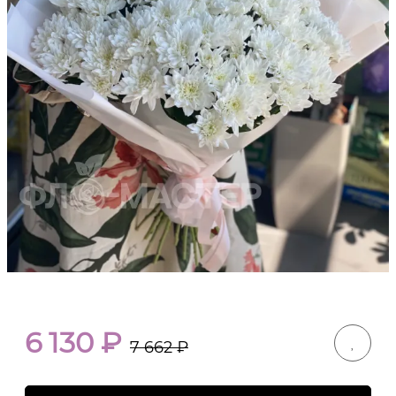
6 130
₽
7 662
₽