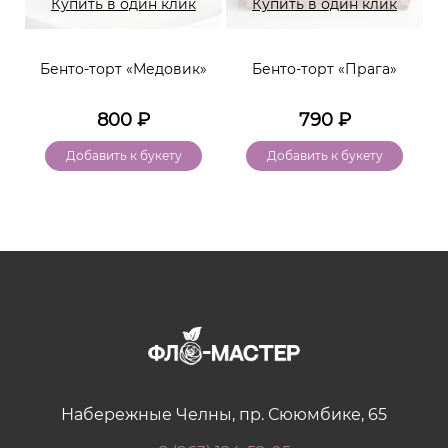
Купить в один клик
Купить в один клик
Бенто-торт «Медовик»
Бенто-торт «Прага»
800
₽
790
₽
Добавить к букету
Добавить к букету
Набережные Челны, пр. Сююмбике, 65