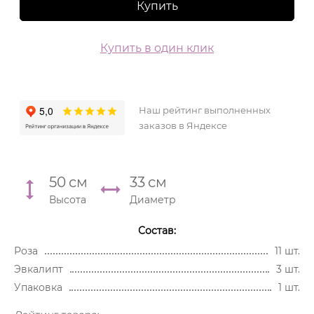
Купить
Купить в один клик
Наш рейтинг выполненных
заказов в Яндексе
50
см
33
см
Высота
Диаметр
Состав:
Роза
11 шт.
Эвкалипт
3 шт.
Упаковка
1 шт.