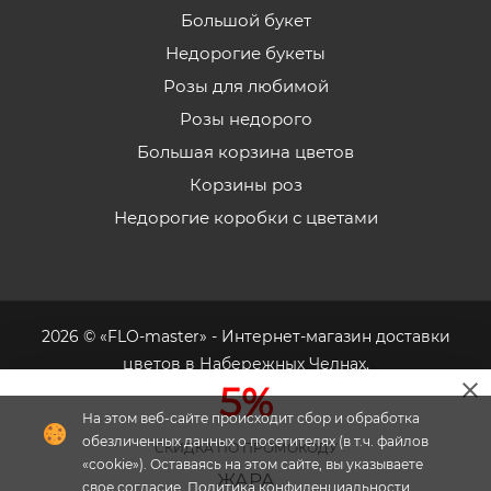
Большой букет
Недорогие букеты
Розы для любимой
Розы недорого
Большая корзина цветов
Корзины роз
Недорогие коробки с цветами
2026 © «FLO-master» - Интернет-магазин доставки
цветов в Набережных Челнах.
5%
На этом веб-сайте происходит сбор и обработка
обезличенных данных о посетителях (в т.ч. файлов
СКИДКА ПО ПРОМОКОДУ
«cookie»). Оставаясь на этом сайте, вы указываете
Флория
- комплексное продвижение цветочного
ЖАРА
свое согласие.
Политика конфиденциальности