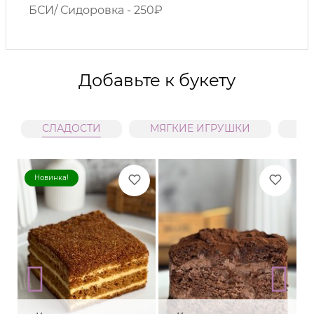
БСИ/ Сидоровка - 250₽
Добавьте к букету
СЛАДОСТИ
МЯГКИЕ ИГРУШКИ
В
Новинка!