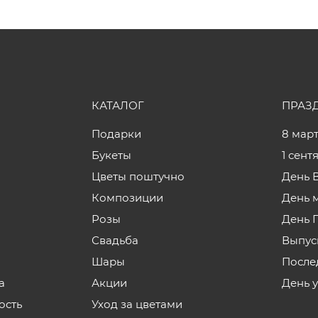
КАТАЛОГ
ПРАЗ
Подарки
8 мар
Букеты
1 сент
Цветы поштучно
День 
Композиции
День 
Розы
День 
Свадьба
Выпус
Шары
После
а
Акции
День 
ость
Уход за цветами