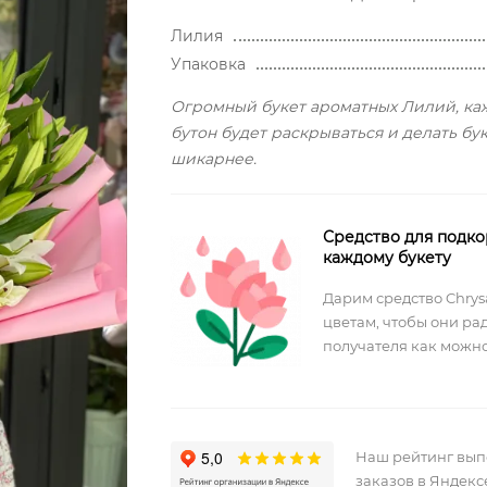
Лилия
Упаковка
Огромный букет ароматных Лилий, к
бутон будет раскрываться и делать бу
шикарнее.
Средство для подко
каждому букету
Дарим средство Chrysa
цветам, чтобы они ра
получателя как можно
Наш рейтинг вы
заказов в Яндекс