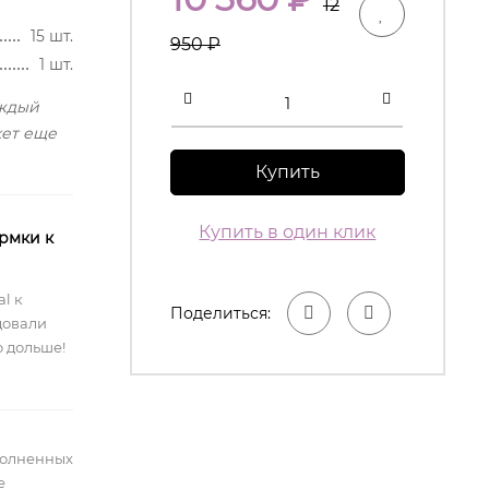
12
15 шт.
950
₽
1 шт.
аждый
кет еще
Купить
Купить в один клик
рмки к
l к
Поделиться:
довали
 дольше!
полненных
е