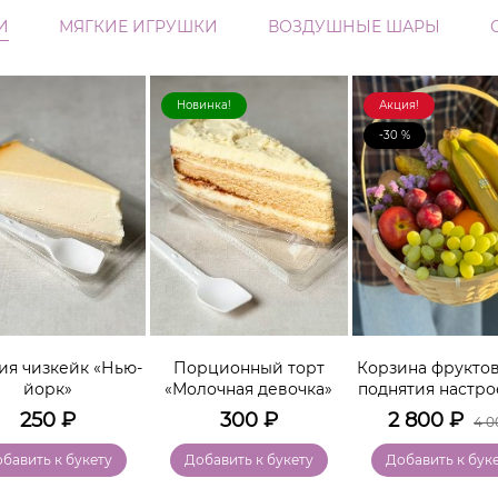
И
МЯГКИЕ ИГРУШКИ
ВОЗДУШНЫЕ ШАРЫ
Новинка!
Акция!
-30 %
ия чизкейк «Нью-
Порционный торт
Корзина фруктов
йорк»
«Молочная девочка»
поднятия настро
250
₽
300
₽
2 800
₽
4 0
бавить к букету
Добавить к букету
Добавить к бук