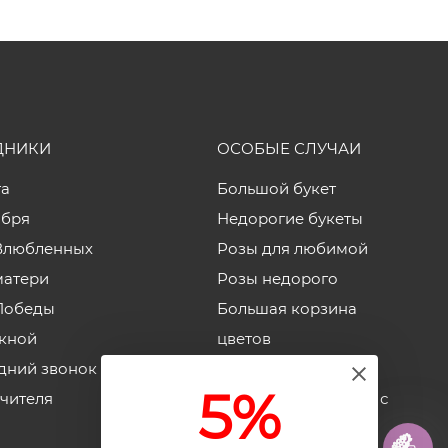
ДНИКИ
ОСОБЫЕ СЛУЧАИ
та
Большой букет
ября
Недорогие букеты
Влюбленных
Розы для любимой
матери
Розы недорого
Победы
Большая корзина
кной
цветов
дний звонок
Корзины роз
5%
учителя
Недорогие коробки с
цветами