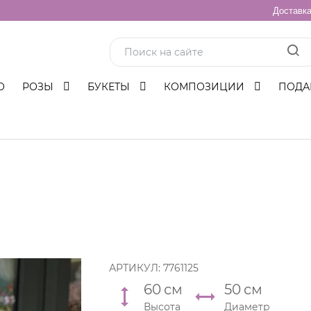
Доставк
О
РОЗЫ
БУКЕТЫ
КОМПОЗИЦИИ
ПОДА
АРТИКУЛ:
7761125
60
см
50
см
Высота
Диаметр