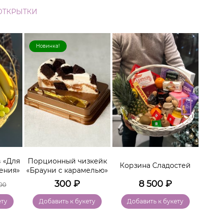
ОТКРЫТКИ
Новинка!
Хи
 «Для
Порционный чизкейк
Ко
Корзина Сладостей
ения»
«Брауни с карамелью»
300
₽
8 500
₽
00
ету
Добавить к букету
Добавить к букету