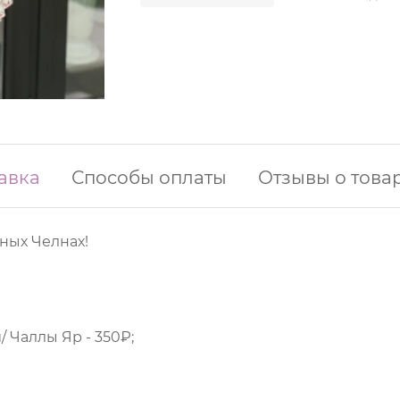
авка
Способы оплаты
Отзывы о това
ных Челнах!
 Чаллы Яр - 350₽;