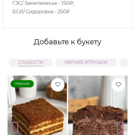
ГЭС/ Замелекесье - 150₽;
БСИ/ Сидоровка - 250₽
Добавьте к букету
СЛАДОСТИ
МЯГКИЕ ИГРУШКИ
В
Новинка!