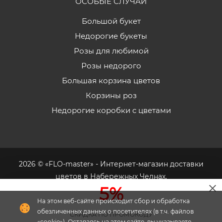
ОСОБЫЕ СЛУЧАИ
Большой букет
Недорогие букеты
Розы для любимой
Розы недорого
Большая корзина цветов
Корзины роз
Недорогие коробки с цветами
2026 © «FLO-master» - Интернет-магазин доставки
цветов в Набережных Челнах.
5%
На этом веб-сайте происходит сбор и обработка
обезличенных данных о посетителях (в т.ч. файлов
СКИДКА ПО ПРОМОКОДУ
«cookie»). Оставаясь на этом сайте, вы указываете