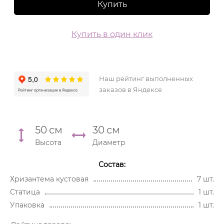
Купить
Купить в один клик
Наш рейтинг выполненных
заказов в Яндексе
50
см
30
см
Высота
Диаметр
Состав:
Хризантема кустовая
7 шт.
Статица
1 шт.
Упаковка
1 шт.