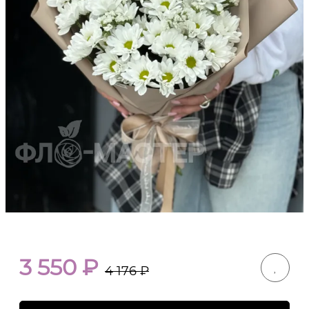
3 550
₽
4 176
₽