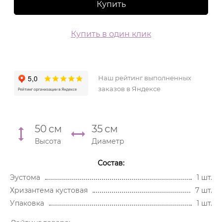
Купить
Купить в один клик
Наш рейтинг выполненных
заказов в Яндексе
50
см
35
см
Высота
Диаметр
Состав:
Эустома
1 шт.
Хризантема кустовая
7 шт.
Упаковка
1 шт.