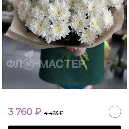
3 760
₽
4 423
₽