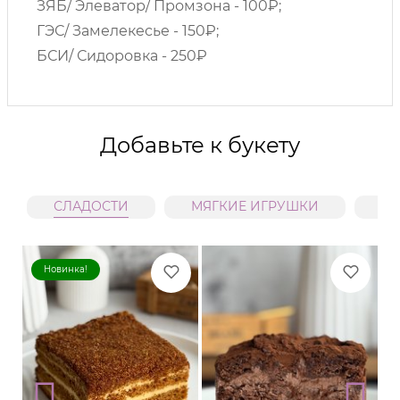
ЗЯБ/ Элеватор/ Промзона - 100₽;
ГЭС/ Замелекесье - 150₽;
БСИ/ Сидоровка - 250₽
Добавьте к букету
СЛАДОСТИ
МЯГКИЕ ИГРУШКИ
В
Новинка!