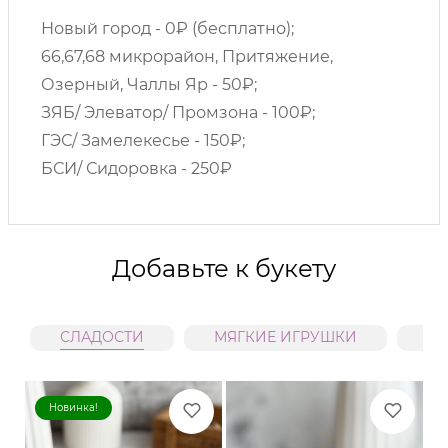
Новый город - 0₽ (бесплатно);
66,67,68 микрорайон, Притяжение,
Озерный, Чаллы Яр - 50₽;
ЗЯБ/ Элеватор/ Промзона - 100₽;
ГЭС/ Замелекесье - 150₽;
БСИ/ Сидоровка - 250₽
Добавьте к букету
СЛАДОСТИ
МЯГКИЕ ИГРУШКИ
В
Новинка!