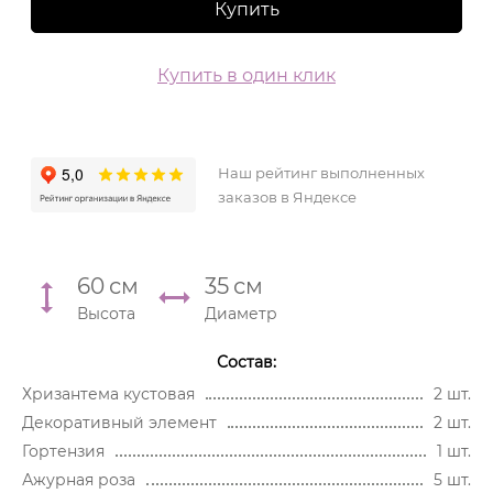
Купить
Купить в один клик
Наш рейтинг выполненных
заказов в Яндексе
60
см
35
см
Высота
Диаметр
Состав:
Хризантема кустовая
2 шт.
Декоративный элемент
2 шт.
Гортензия
1 шт.
Ажурная роза
5 шт.