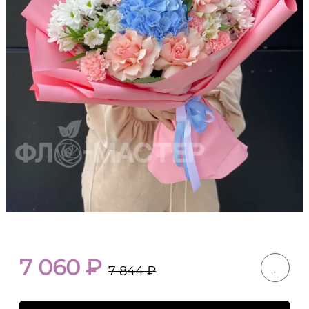
7 060
₽
7 844
₽