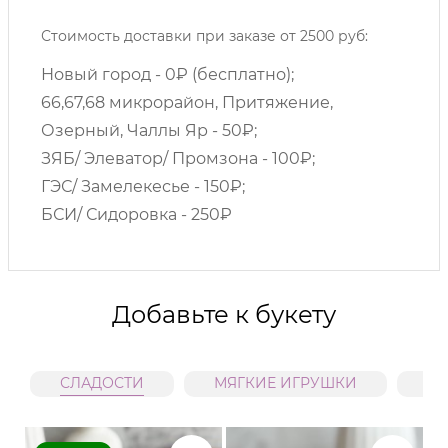
Стоимость доставки при заказе от 2500 руб:
Новый город - 0₽ (бесплатно);
66,67,68 микрорайон, Притяжение,
Озерный, Чаллы Яр - 50₽;
ЗЯБ/ Элеватор/ Промзона - 100₽;
ГЭС/ Замелекесье - 150₽;
БСИ/ Сидоровка - 250₽
Добавьте к букету
СЛАДОСТИ
МЯГКИЕ ИГРУШКИ
В