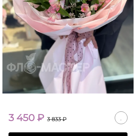
3 450
₽
3 833
₽