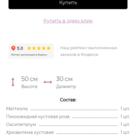
Купить
Купить в один клик
Наш рейтинг выполненных
заказов в Яндексе
50
см
30
см
Высота
Диаметр
Состав:
Маттиола
1 шт.
Пионовидная кустовая роза
1 шт.
Оксипеталум
1 шт.
Хризантема кустовая
1 шт.