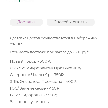
Доставка
Способы оплаты
О
Доставка цветов осуществляется в Набережных
Челнах!
Стоимость доставки при заказе до 2500 руб:
Новый город - 300₽;
66,67,68 микрорайон/ Притяжение/
Озерный/ Чаллы Яр - 350₽;
ЗЯБ/ Элеватор/ Промзона - 400₽;
ГЭС/ Замелекесье - 450₽;
БСИ/ Сидоровка - 550₽;
За город - уточнить.