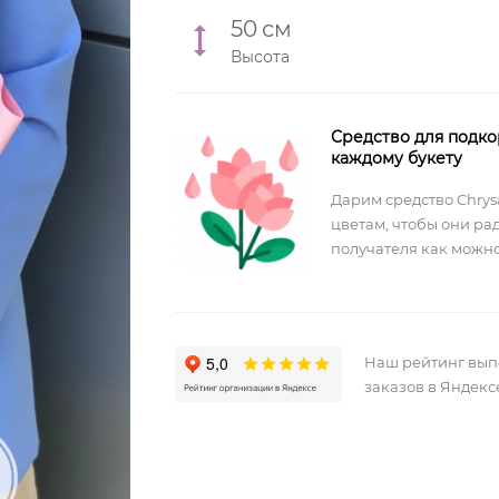
50
см
Высота
Средство для подко
каждому букету
Дарим средство Chrysa
цветам, чтобы они ра
получателя как можно
Наш рейтинг вы
заказов в Яндекс