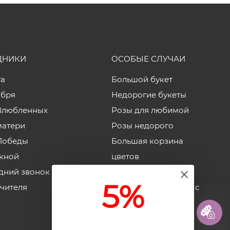
ДНИКИ
ОСОБЫЕ СЛУЧАИ
та
Большой букет
ября
Недорогие букеты
Влюбленных
Розы для любимой
матери
Розы недорого
Победы
Большая корзина
кной
цветов
дний звонок
Корзины роз
5%
учителя
Недорогие коробки с
цветами