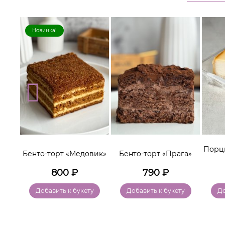
Новинка!
lo»
Порц
Бенто-торт «Медовик»
Бенто-торт «Прага»
800
₽
790
₽
у
Добавить к букету
Добавить к букету
До