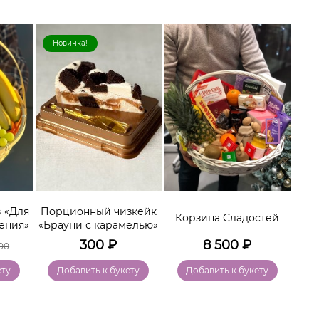
Новинка!
Хи
 «Для
Порционный чизкейк
Ко
Корзина Сладостей
ения»
«Брауни с карамелью»
300
₽
8 500
₽
00
ету
Добавить к букету
Добавить к букету