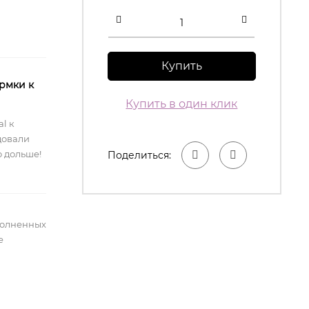
Купить
рмки к
Купить в один клик
l к
довали
 дольше!
Поделиться:
полненных
е