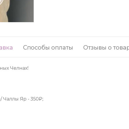
авка
Способы оплаты
Отзывы о това
ных Челнах!
 Чаллы Яр - 350₽;