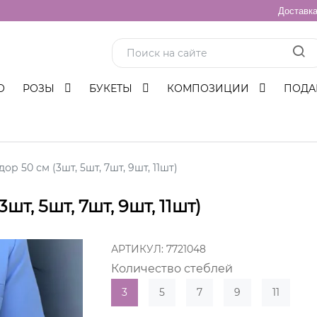
Доставк
О
РОЗЫ
БУКЕТЫ
КОМПОЗИЦИИ
ПОДА
ор 50 см (3шт, 5шт, 7шт, 9шт, 11шт)
т, 5шт, 7шт, 9шт, 11шт)
АРТИКУЛ:
7721048
Количество стеблей
3
5
7
9
11