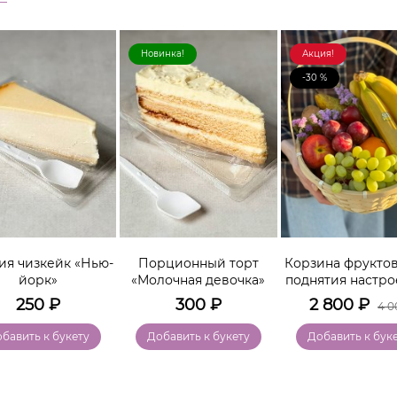
Новинка!
Акция!
-30 %
ия чизкейк «Нью-
Порционный торт
Корзина фруктов
йорк»
«Молочная девочка»
поднятия настро
250
₽
300
₽
2 800
₽
4 0
бавить к букету
Добавить к букету
Добавить к бук