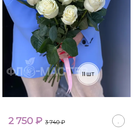
2 750
₽
3 740
₽