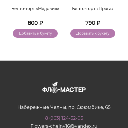
к
Бенто-торт «Медовик»
Бенто-торт «Прага»
»
800
₽
790
₽
Добавить к букету
Добавить к букету
Набережные Челны, пр. Сююмбике, 65
8 (963) 124-52-05
Flowers-chelny16@yandex.ru