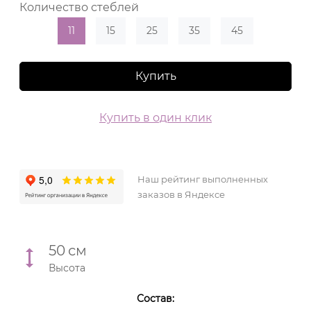
Количество стеблей
11
15
25
35
45
Купить
Купить в один клик
Наш рейтинг выполненных
заказов в Яндексе
50
см
Высота
Состав: