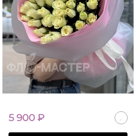
5 900
₽