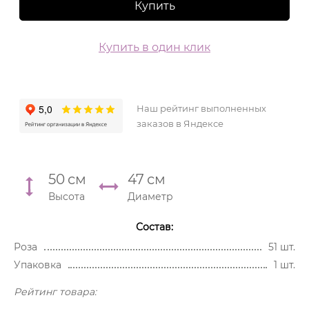
Купить
Купить в один клик
Наш рейтинг выполненных
заказов в Яндексе
50
см
47
см
Высота
Диаметр
Состав:
Роза
51 шт.
Упаковка
1 шт.
Рейтинг товара: