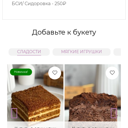
БСИ/ Сидоровка - 250₽
Добавьте к букету
СЛАДОСТИ
МЯГКИЕ ИГРУШКИ
В
Новинка!