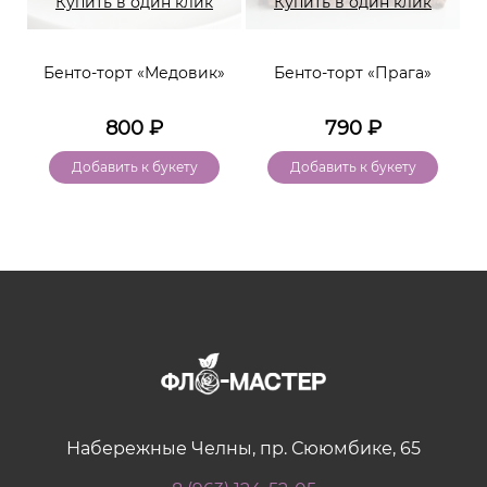
Купить в один клик
Купить в один клик
Бенто-торт «Медовик»
Бенто-торт «Прага»
800
₽
790
₽
Добавить к букету
Добавить к букету
Набережные Челны, пр. Сююмбике, 65