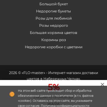
Большой букет
Недорогие букеты
Розы для любимой
Розы недорого
Большая корзина цветов
Корзины роз
Недорогие коробки с цветами
2026 © «FLO-master» - Интернет-магазин доставки
цветов в Набережных Челнах.
5%
На этом веб-сайте происходит сбор и обработка
обезличенных данных о посетителях (в т.ч. файлов
СКИДКА ПО ПРОМОКОДУ
«cookie»). Оставаясь на этом сайте, вы указываете
Флория
- комплексное продвижение цветочного
ЖАРА
свое согласие.
Политика конфиденциальности