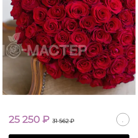
25 250
₽
31 562
₽