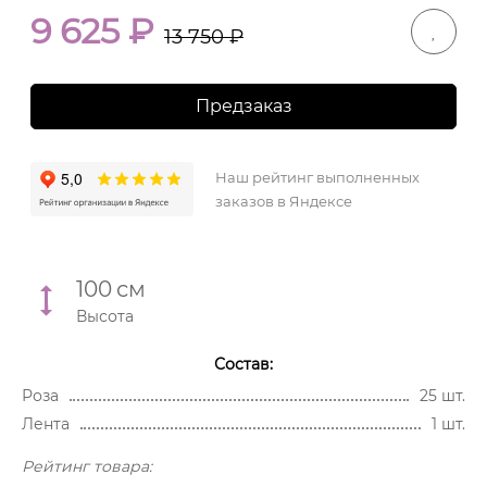
9 625
₽
13 750
₽
Предзаказ
Наш рейтинг выполненных
заказов в Яндексе
100
см
Высота
Состав:
Роза
25 шт.
Лента
1 шт.
Рейтинг товара: