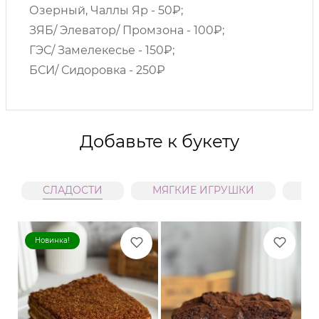
Озерный, Чаллы Яр - 50₽;
ЗЯБ/ Элеватор/ Промзона - 100₽;
ГЭС/ Замелекесье - 150₽;
БСИ/ Сидоровка - 250₽
Добавьте к букету
СЛАДОСТИ
МЯГКИЕ ИГРУШКИ
В
Новинка!