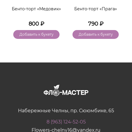
Бенто-торт «Медовик»
Бенто-торт «Прага»
800
₽
790
₽
Добавить к букету
Добавить к букету
Набережные Челны, пр. Сююмбике, 65
8 (963) 124-52-05
Flowers-chelny16@yandex.ru