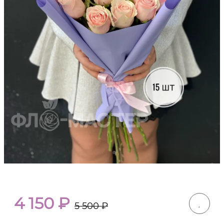
4 150
₽
5 500
₽