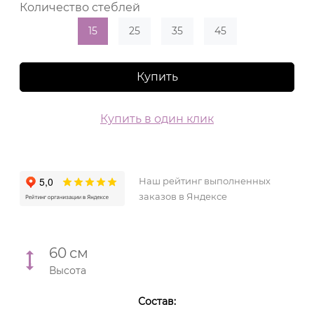
Количество стеблей
15
25
35
45
Купить
Купить в один клик
Наш рейтинг выполненных
заказов в Яндексе
60
см
Высота
Состав: