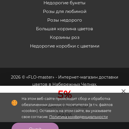
Недорогие букеты
Розы для любимой
Розы недорого
Большая корзина цветов
Корзины роз
Недорогие коробки с цветами
2026 © «FLO-master» - Интернет-магазин доставки
цветов в Набережных Челнах.
5%
На этом веб-сайте происходит сбор и обработка
обезличенных данных о посетителях (в т.ч. файлов
СКИДКА ПО ПРОМОКОДУ
«cookie»). Оставаясь на этом сайте, вы указываете
Флория
- комплексное продвижение цветочного
ЖАРА
свое согласие.
Политика конфиденциальности
бизнеса