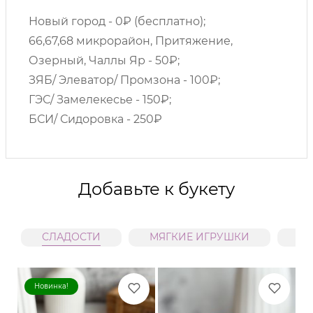
Новый город - 0₽ (бесплатно);
66,67,68 микрорайон, Притяжение,
Озерный, Чаллы Яр - 50₽;
ЗЯБ/ Элеватор/ Промзона - 100₽;
ГЭС/ Замелекесье - 150₽;
БСИ/ Сидоровка - 250₽
Добавьте к букету
СЛАДОСТИ
МЯГКИЕ ИГРУШКИ
В
Новинка!