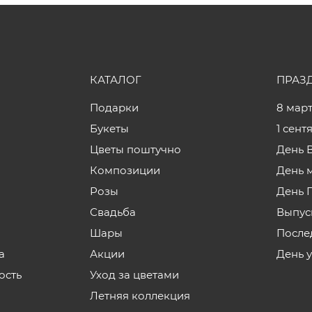
КАТАЛОГ
ПРАЗ
Подарки
8 мар
Букеты
1 сент
Цветы поштучно
День 
Композиции
День 
Розы
День 
Свадьба
Выпус
Шары
После
а
Акции
День 
ость
Уход за цветами
Летняя коллекция