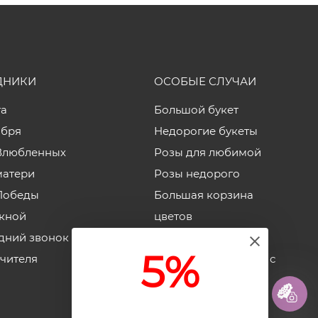
ДНИКИ
ОСОБЫЕ СЛУЧАИ
та
Большой букет
ября
Недорогие букеты
Влюбленных
Розы для любимой
матери
Розы недорого
Победы
Большая корзина
кной
цветов
дний звонок
Корзины роз
5%
учителя
Недорогие коробки с
цветами