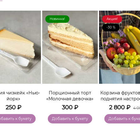
Новинка!
Акция!
-30 %
ия чизкейк «Нью-
Порционный торт
Корзина фруктов
йорк»
«Молочная девочка»
поднятия настро
250
₽
300
₽
2 800
₽
4 0
бавить к букету
Добавить к букету
Добавить к бук