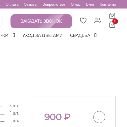
а
Оплата
Отзывы
Вопрос-ответ
О нас
Блог
Контакты
ЗАКАЗАТЬ ЗВОНОК
0
РКИ
УХОД ЗА ЦВЕТАМИ
СВАДЬБА
5 шт.
1 шт.
900
₽
1 шт.