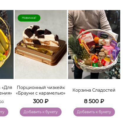
Новинка!
Хи
 «Для
Порционный чизкейк
Ко
Корзина Сладостей
ения»
«Брауни с карамелью»
300
₽
8 500
₽
00
ету
Добавить к букету
Добавить к букету