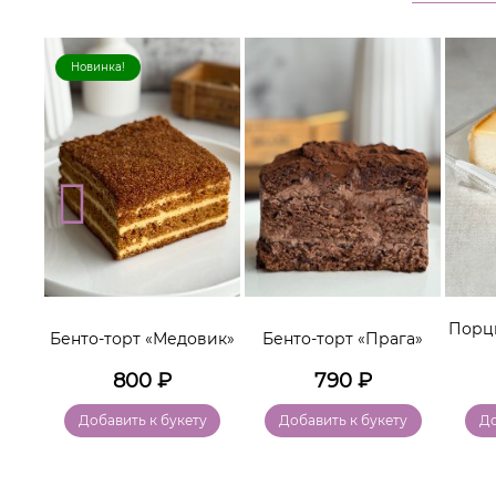
Новинка!
lo»
Порц
Бенто-торт «Медовик»
Бенто-торт «Прага»
800
₽
790
₽
у
Добавить к букету
Добавить к букету
До