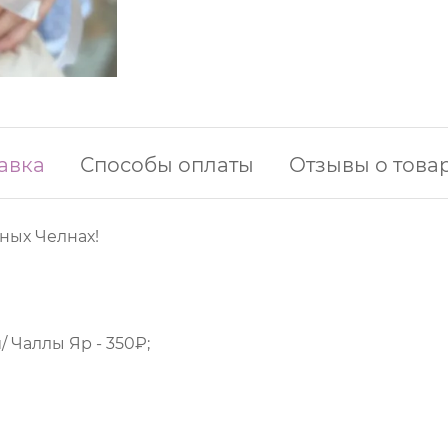
авка
Способы оплаты
Отзывы о това
ных Челнах!
 Чаллы Яр - 350₽;