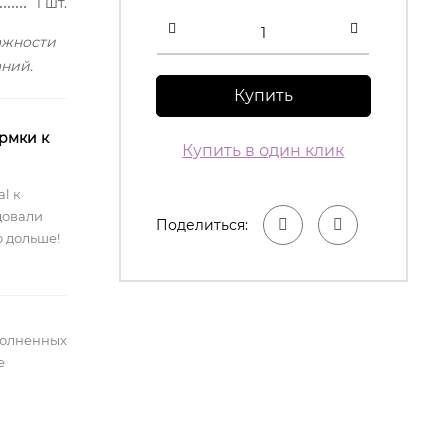
1 шт.
ажности
аний.
Купить
рмки к
Купить в один клик
l к
довали
Поделиться:
 дольше!
полненных
е