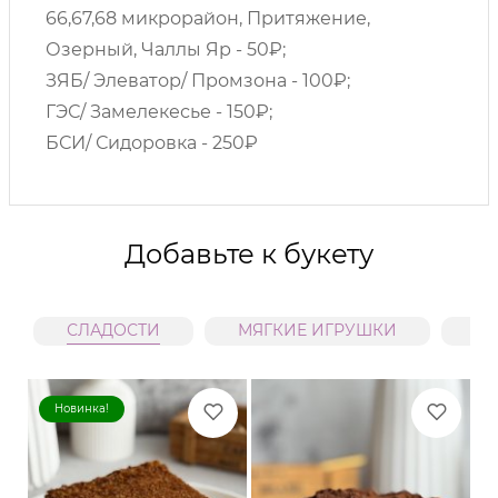
66,67,68 микрорайон, Притяжение,
Озерный, Чаллы Яр - 50₽;
ЗЯБ/ Элеватор/ Промзона - 100₽;
ГЭС/ Замелекесье - 150₽;
БСИ/ Сидоровка - 250₽
Добавьте к букету
СЛАДОСТИ
МЯГКИЕ ИГРУШКИ
В
Новинка!