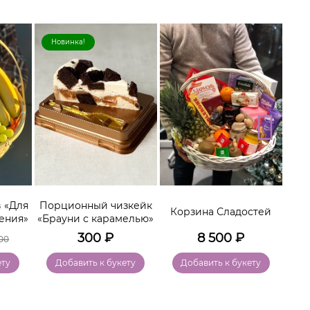
Новинка!
Хи
 «Для
Порционный чизкейк
Ко
Корзина Сладостей
ения»
«Брауни с карамелью»
300
₽
8 500
₽
00
ету
Добавить к букету
Добавить к букету