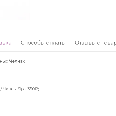
авка
Способы оплаты
Отзывы о това
ных Челнах!
 Чаллы Яр - 350₽;