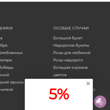
ДНИКИ
ОСОБЫЕ СЛУЧАИ
та
Большой букет
ября
Недорогие букеты
Влюбленных
Розы для любимой
матери
Розы недорого
Победы
Большая корзина
кной
цветов
дний звонок
Корзины роз
5%
учителя
Недорогие коробки с
цветами