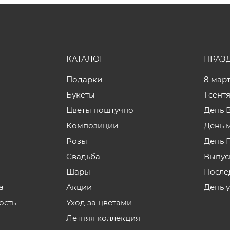
КАТАЛОГ
ПРАЗ
Подарки
8 мар
Букеты
1 сент
Цветы поштучно
День 
Композиции
День 
Розы
День 
Свадьба
Выпус
Шары
После
а
Акции
День 
ость
Уход за цветами
Летняя коллекция