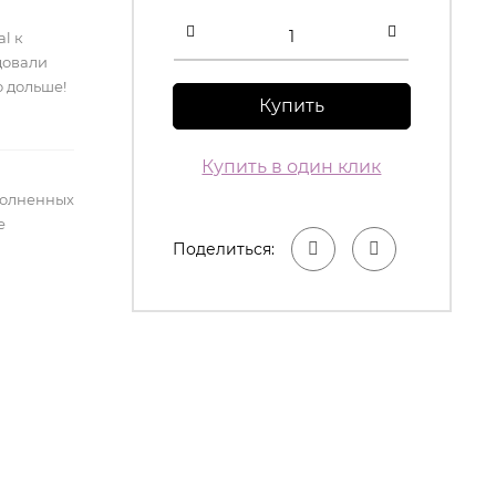
l к
довали
 дольше!
Купить
Купить в один клик
полненных
е
Поделиться: