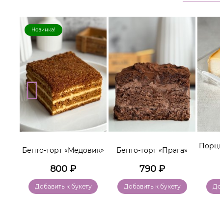
Новинка!
lo»
Порц
Бенто-торт «Медовик»
Бенто-торт «Прага»
800
₽
790
₽
у
Добавить к букету
Добавить к букету
До