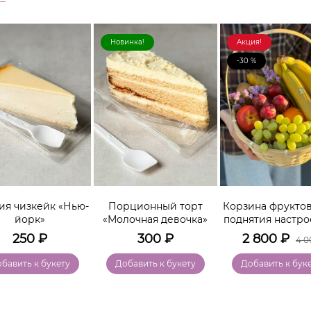
Новинка!
Акция!
-30 %
ия чизкейк «Нью-
Порционный торт
Корзина фруктов
йорк»
«Молочная девочка»
поднятия настро
250
₽
300
₽
2 800
₽
4 0
бавить к букету
Добавить к букету
Добавить к бук