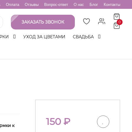
а
Оплата
Отзывы
Вопрос-ответ
О нас
Блог
Контакты
ЗАКАЗАТЬ ЗВОНОК
0
РКИ
УХОД ЗА ЦВЕТАМИ
СВАДЬБА
150
₽
рмки к