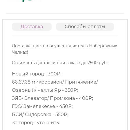
Доставка
Способы оплаты
О
Доставка цветов осуществляется в Набережных
Челнах!
Стоимость доставки при заказе до 2500 руб:
Новый город - 300₽;
66,67,68 микрорайон/ Притяжение/
Озерный/ Чаллы Яр - 350₽;
ЗЯБ/ Элеватор/ Промзона - 400₽;
ГЭС/ Замелекесье - 450₽;
БСИ/ Сидоровка - 550₽;
За город - уточнить.