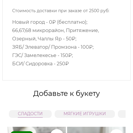
Стоимость доставки при заказе от 2500 руб:
Новый город - 0₽ (бесплатно);
66,67,68 микрорайон, Притяжение,
Озерный, Чаллы Яр - 50₽;
ЗЯБ/ Элеватор/ Промзона - 100₽;
ГЭС/ Замелекесье - 150₽;
БСИ/ Сидоровка - 250₽
Добавьте к букету
СЛАДОСТИ
МЯГКИЕ ИГРУШКИ
В