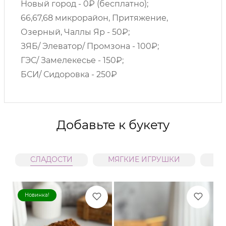
Новый город - 0₽ (бесплатно);
66,67,68 микрорайон, Притяжение,
Озерный, Чаллы Яр - 50₽;
ЗЯБ/ Элеватор/ Промзона - 100₽;
ГЭС/ Замелекесье - 150₽;
БСИ/ Сидоровка - 250₽
Добавьте к букету
СЛАДОСТИ
МЯГКИЕ ИГРУШКИ
В
Новинка!