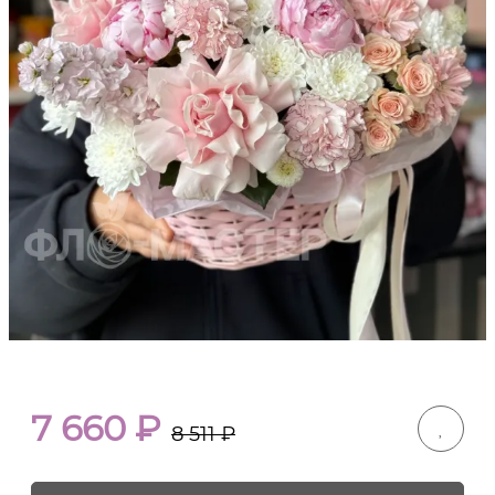
7 660
₽
8 511
₽