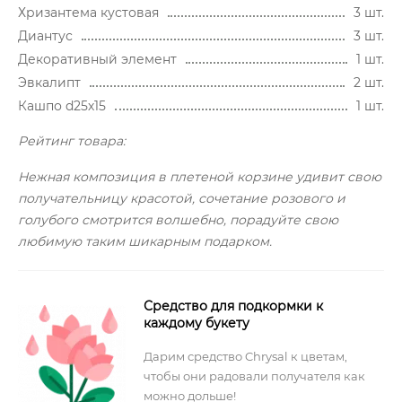
Хризантема кустовая
3 шт.
Диантус
3 шт.
Декоративный элемент
1 шт.
Эвкалипт
2 шт.
Кашпо d25х15
1 шт.
Рейтинг товара:
Нежная композиция в плетеной корзине удивит свою
получательницу красотой, сочетание розового и
голубого смотрится волшебно, порадуйте свою
любимую таким шикарным подарком.
Средство для подкормки к
каждому букету
Дарим средство Chrysal к цветам,
чтобы они радовали получателя как
можно дольше!