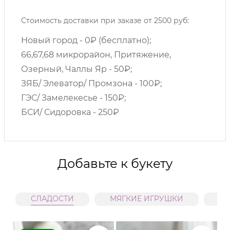
Стоимость доставки при заказе от 2500 руб:
Новый город - 0₽ (бесплатно);
66,67,68 микрорайон, Притяжение,
Озерный, Чаллы Яр - 50₽;
ЗЯБ/ Элеватор/ Промзона - 100₽;
ГЭС/ Замелекесье - 150₽;
БСИ/ Сидоровка - 250₽
Добавьте к букету
СЛАДОСТИ
МЯГКИЕ ИГРУШКИ
В