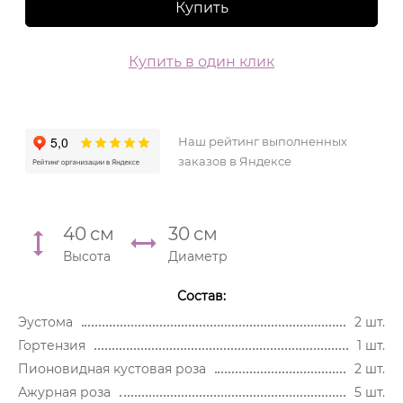
Купить
Купить в один клик
Наш рейтинг выполненных
заказов в Яндексе
40
см
30
см
Высота
Диаметр
Состав:
Эустома
2 шт.
Гортензия
1 шт.
Пионовидная кустовая роза
2 шт.
Ажурная роза
5 шт.