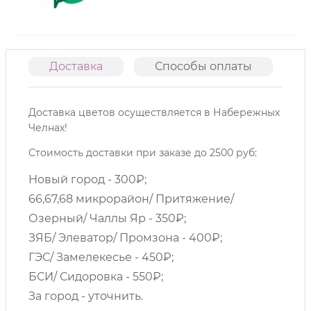
Доставка
Способы оплаты
О
Доставка цветов осуществляется в Набережных
Челнах!
Стоимость доставки при заказе до 2500 руб:
Новый город - 300₽;
66,67,68 микрорайон/ Притяжение/
Озерный/ Чаллы Яр - 350₽;
ЗЯБ/ Элеватор/ Промзона - 400₽;
ГЭС/ Замелекесье - 450₽;
БСИ/ Сидоровка - 550₽;
За город - уточнить.