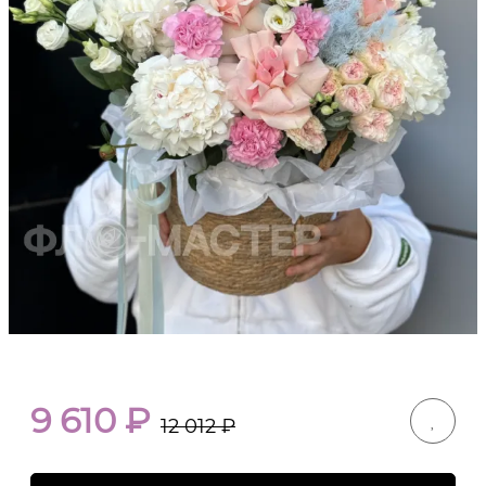
9 610
₽
12 012
₽