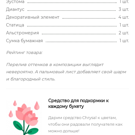
Эустома
1 шт.
Диантус
3 шт.
Декоративный элемент
4 шт.
Статица
1 шт.
Альстромерия
2 шт.
Сумка бумажная
1 шт.
Рейтинг товара:
Перелив оттенков в композиции выглядит
невероятно. А пальмовый лист добавляет свой шарм
и благородный стиль.
Средство для подкормки к
каждому букету
Дарим средство Chrysal к цветам,
чтобы они радовали получателя как
можно дольше!