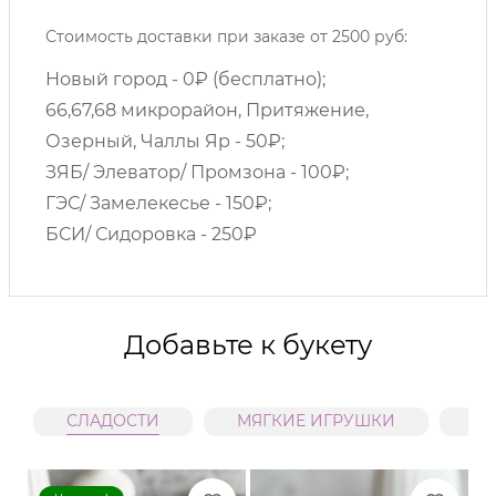
Стоимость доставки при заказе от 2500 руб:
Новый город - 0₽ (бесплатно);
66,67,68 микрорайон, Притяжение,
Озерный, Чаллы Яр - 50₽;
ЗЯБ/ Элеватор/ Промзона - 100₽;
ГЭС/ Замелекесье - 150₽;
БСИ/ Сидоровка - 250₽
Добавьте к букету
СЛАДОСТИ
МЯГКИЕ ИГРУШКИ
В