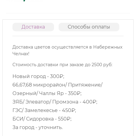
Доставка
Способы оплаты
О
Доставка цветов осуществляется в Набережных
Челнах!
Стоимость доставки при заказе до 2500 руб:
Новый город - 300₽;
66,67,68 микрорайон/ Притяжение/
Озерный/ Чаллы Яр - 350₽;
ЗЯБ/ Элеватор/ Промзона - 400₽;
ГЭС/ Замелекесье - 450₽;
БСИ/ Сидоровка - 550₽;
За город - уточнить.