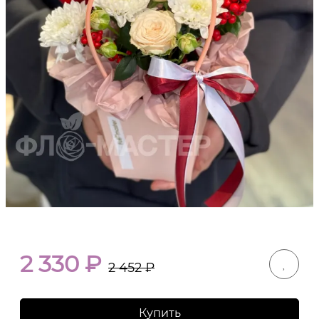
2 330
₽
2 452
₽
Купить