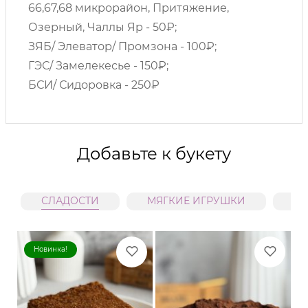
66,67,68 микрорайон, Притяжение,
Озерный, Чаллы Яр - 50₽;
ЗЯБ/ Элеватор/ Промзона - 100₽;
ГЭС/ Замелекесье - 150₽;
БСИ/ Сидоровка - 250₽
Добавьте к букету
СЛАДОСТИ
МЯГКИЕ ИГРУШКИ
В
Новинка!