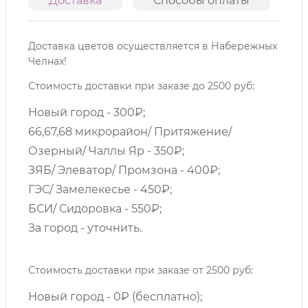
Доставка
Способы оплаты
О
Доставка цветов осуществляется в Набережных
Челнах!
Стоимость доставки при заказе до 2500 руб:
Новый город - 300₽;
66,67,68 микрорайон/ Притяжение/
Озерный/ Чаллы Яр - 350₽;
ЗЯБ/ Элеватор/ Промзона - 400₽;
ГЭС/ Замелекесье - 450₽;
БСИ/ Сидоровка - 550₽;
За город - уточнить.
Стоимость доставки при заказе от 2500 руб:
Новый город - 0₽ (бесплатно);