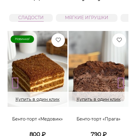
СЛАДОСТИ
МЯГКИЕ ИГРУШКИ
В
Новинка!
Купить в один клик
Купить в один клик
Бенто-торт «Медовик»
Бенто-торт «Прага»
800
₽
790
₽