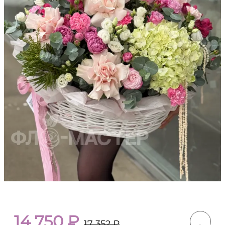
14 750
₽
17 352
₽