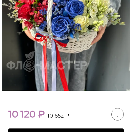
10 120
₽
10 652
₽