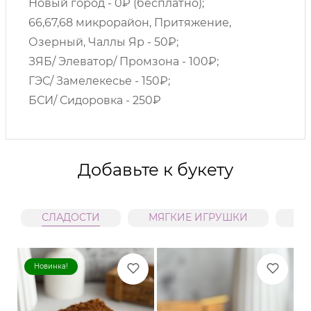
Новый город - 0₽ (бесплатно);
66,67,68 микрорайон, Притяжение,
Озерный, Чаллы Яр - 50₽;
ЗЯБ/ Элеватор/ Промзона - 100₽;
ГЭС/ Замелекесье - 150₽;
БСИ/ Сидоровка - 250₽
Добавьте к букету
СЛАДОСТИ
МЯГКИЕ ИГРУШКИ
В
Новинка!