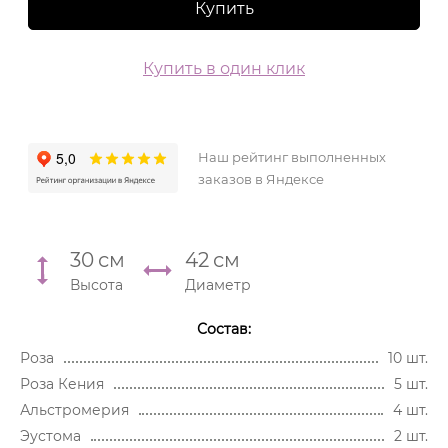
Купить
Купить в один клик
Наш рейтинг выполненных
заказов в Яндексе
30
см
42
см
Высота
Диаметр
Состав:
Роза
10 шт.
Роза Кения
5 шт.
Альстромерия
4 шт.
Эустома
2 шт.