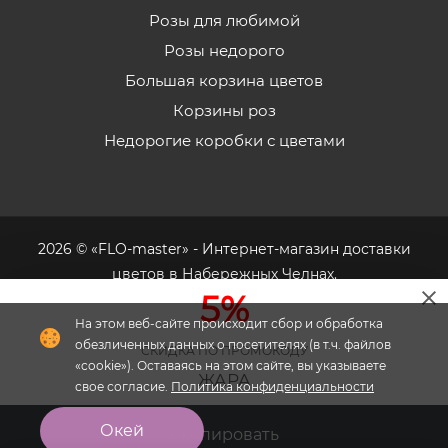
Розы для любимой
Розы недорого
Большая корзина цветов
Корзины роз
Недорогие коробки с цветами
2026 © «FLO-master» - Интернет-магазин доставки
цветов в Набережных Челнах.
5%
На этом веб-сайте происходит сбор и обработка
обезличенных данных о посетителях (в т.ч. файлов
СКИДКА ПО ПРОМОКОДУ
«cookie»). Оставаясь на этом сайте, вы указываете
Флория
- комплексное продвижение цветочного
ЖАРА
свое согласие.
Политика конфиденциальности
бизнеса
Окей
Скопировать
Главная
Меню
Кабинет