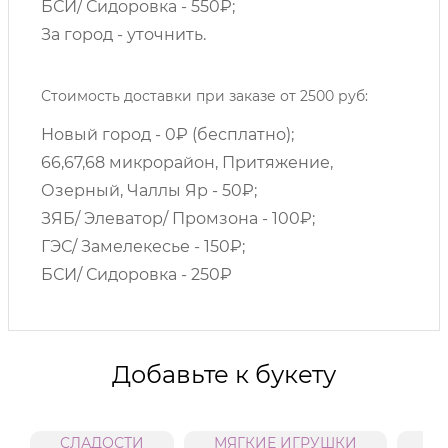
БСИ/ Сидоровка - 550₽;
За город - уточнить.
Стоимость доставки при заказе от 2500 руб:
Новый город - 0₽ (бесплатно);
66,67,68 микрорайон, Притяжение,
Озерный, Чаллы Яр - 50₽;
ЗЯБ/ Элеватор/ Промзона - 100₽;
ГЭС/ Замелекесье - 150₽;
БСИ/ Сидоровка - 250₽
Добавьте к букету
СЛАДОСТИ
МЯГКИЕ ИГРУШКИ
В