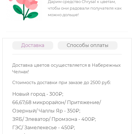
Дарим средство Chrysal к цветам,
чтобы они радовали получателя как
можно дольше!
Доставка
Способы оплаты
О
Доставка цветов осуществляется в Набережных
Челнах!
Стоимость доставки при заказе до 2500 руб:
Новый город - 300₽;
66,67,68 микрорайон/ Притяжение/
Озерный/ Чаллы Яр - 350₽;
ЗЯБ/ Элеватор/ Промзона - 400₽;
ГЭС/ Замелекесье - 450₽;