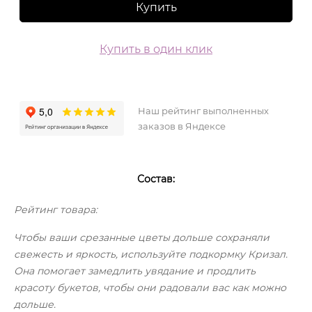
Купить
Купить в один клик
Наш рейтинг выполненных
заказов в Яндексе
Состав:
Рейтинг товара:
Чтобы ваши срезанные цветы дольше сохраняли
свежесть и яркость, используйте подкормку Кризал.
Она помогает замедлить увядание и продлить
красоту букетов, чтобы они радовали вас как можно
дольше.