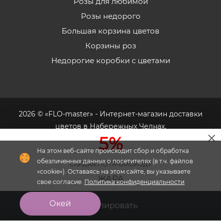
Розы для любимой
Розы недорого
Большая корзина цветов
Корзины роз
Недорогие коробки с цветами
2026 © «FLO-master» - Интернет-магазин доставки
цветов в Набережных Челнах.
5%
На этом веб-сайте происходит сбор и обработка
обезличенных данных о посетителях (в т.ч. файлов
СКИДКА ПО ПРОМОКОДУ
«cookie»). Оставаясь на этом сайте, вы указываете
Флория
- комплексное продвижение цветочного
ЖАРА
свое согласие.
Политика конфиденциальности
бизнеса
Окей
Скопировать
Главная
Меню
Кабинет
Избранное
Корзина
0