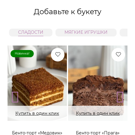
Добавьте к букету
СЛАДОСТИ
МЯГКИЕ ИГРУШКИ
В
Новинка!
Купить в один клик
Купить в один клик
Бенто-торт «Медовик»
Бенто-торт «Прага»